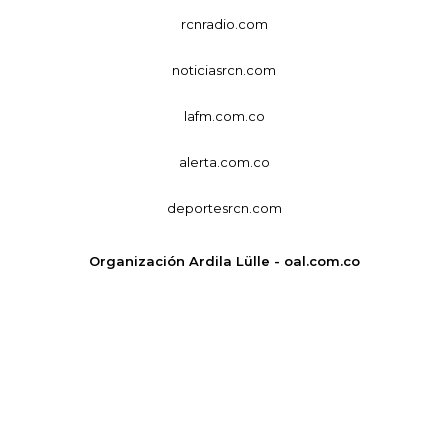
rcnradio.com
noticiasrcn.com
lafm.com.co
alerta.com.co
deportesrcn.com
Organización Ardila Lülle - oal.com.co