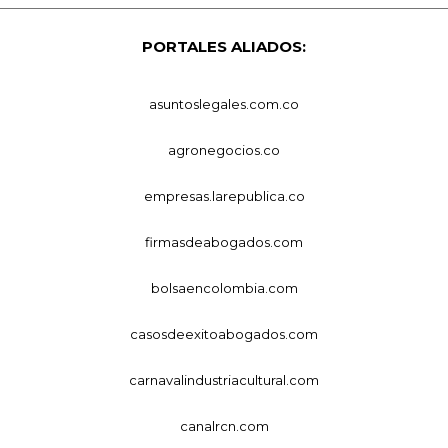
PORTALES ALIADOS:
asuntoslegales.com.co
agronegocios.co
empresas.larepublica.co
firmasdeabogados.com
bolsaencolombia.com
casosdeexitoabogados.com
carnavalindustriacultural.com
canalrcn.com