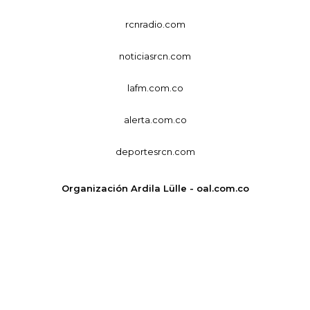
rcnradio.com
noticiasrcn.com
lafm.com.co
alerta.com.co
deportesrcn.com
Organización Ardila Lülle - oal.com.co