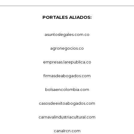
PORTALES ALIADOS:
asuntoslegales.com.co
agronegocios.co
empresas.larepublica.co
firmasdeabogados.com
bolsaencolombia.com
casosdeexitoabogados.com
carnavalindustriacultural.com
canalrcn.com