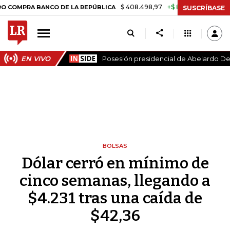
$ 408.498,97
+$ 8.753,81
+2,19%
 BANCO DE LA REPÚBLICA
TASA
SUSCRÍBASE
EN VIVO
Posesión presidencial de Abelardo De 
BOLSAS
Dólar cerró en mínimo de
cinco semanas, llegando a
$4.231 tras una caída de
$42,36