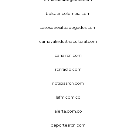
bolsaencolombia.com
casosdeexitoabogados.com
carnavalindustriacultural.com
canalrcn.com
rcnradio.com
noticiasrcn.com
lafm.com.co
alerta.com.co
deportesrcn.com