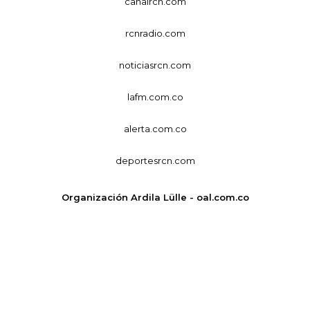
canalrcn.com
rcnradio.com
noticiasrcn.com
lafm.com.co
alerta.com.co
deportesrcn.com
Organización Ardila Lülle - oal.com.co