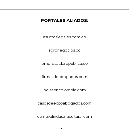
PORTALES ALIADOS:
asuntoslegales.com.co
agronegocios.co
empresas.larepublica.co
firmasdeabogados.com
bolsaencolombia.com
casosdeexitoabogados.com
carnavalindustriacultural.com