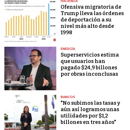
HACIENDA
Ofensiva migratoria de
Trump lleva las órdenes
de deportación a su
nivel más alto desde
1998
ENERGÍA
Superservicios estima
que usuarios han
pagado $24,9 billones
por obras inconclusas
BANCOS
"No subimos las tasas y
aún así logramos unas
utilidades por $1,2
billones en tres años"