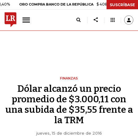
$ 408.498,97
+$ 8.753,81
ORO COMPRA BANCO DE LA REPÚBLICA
SUSCRÍBASE
FINANZAS
Dólar alcanzó un precio
promedio de $3.000,11 con
una subida de $35,55 frente a
la TRM
jueves, 15 de diciembre de 2016