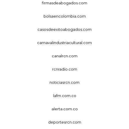
firmasdeabogados.com
bolsaencolombia.com
casosdeexitoabogados.com
carnavalindustriacultural.com
canalrcn.com
rcnradio.com
noticiasrcn.com
lafm.com.co
alerta.com.co
deportesrcn.com