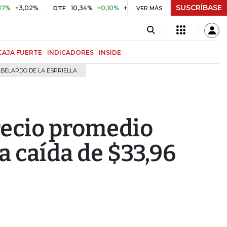
SUSCRÍBASE
3,02%
10,34%
+0,10%
+0,98%
$ 416,96
+$ 0,05
+0,
DTF
VER MÁS
UVR
CAJA FUERTE
INDICADORES
INSIDE
BELARDO DE LA ESPRIELLA
recio promedio
a caída de $33,96