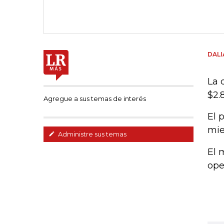
DAL
La 
$2.
Agregue a sus temas de interés
El 
mie
Administre sus temas
El 
ope