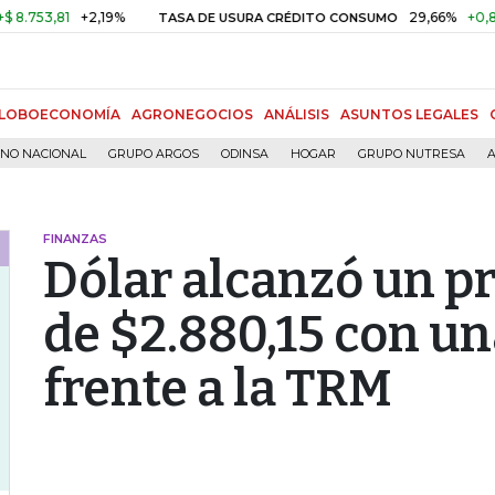
53,81
+2,19%
29,66%
+0,87%
+
TASA DE USURA CRÉDITO CONSUMO
LOBOECONOMÍA
AGRONEGOCIOS
ANÁLISIS
ASUNTOS LEGALES
RNO NACIONAL
GRUPO ARGOS
ODINSA
HOGAR
GRUPO NUTRESA
A
FINANZAS
Dólar alcanzó un p
de $2.880,15 con un
frente a la TRM