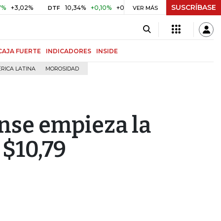
SUSCRÍBASE
3,02%
10,34%
+0,10%
+0,98%
$ 416,86
+$ 0,05
+0,
DTF
VER MÁS
UVR
CAJA FUERTE
INDICADORES
INSIDE
RICA LATINA
MOROSIDAD
nse empieza la
 $10,79