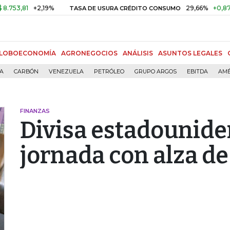
3,81
+2,19%
29,66%
+0,87%
+
TASA DE USURA CRÉDITO CONSUMO
LOBOECONOMÍA
AGRONEGOCIOS
ANÁLISIS
ASUNTOS LEGALES
ÍA
CARBÓN
VENEZUELA
PETRÓLEO
GRUPO ARGOS
EBITDA
AMÉ
FINANZAS
Divisa estadounide
jornada con alza de