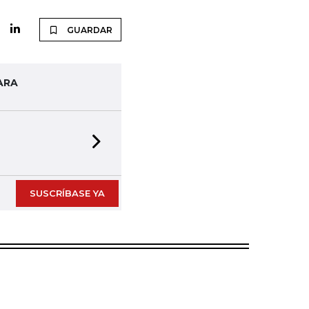
GUARDAR
ARA
Next slide
SUSCRÍBASE YA