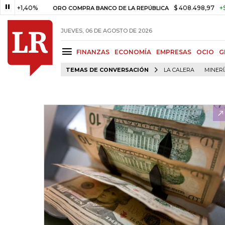
+1,40%
$ 408.498,97
+$ 8.75
ORO COMPRA BANCO DE LA REPÚBLICA
JUEVES, 06 DE AGOSTO DE 2026
FINANZAS
ECONOMÍA
EMPRESAS
OCIO
G
TEMAS DE CONVERSACIÓN
LA CALERA
MINER