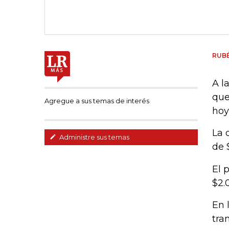
RUB
A l
que
Agregue a sus temas de interés
hoy
La 
Administre sus temas
de 
El 
$2.
En 
tra