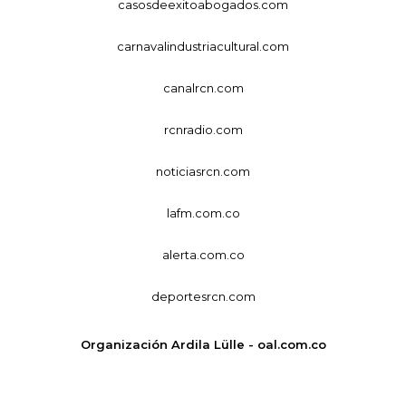
casosdeexitoabogados.com
carnavalindustriacultural.com
canalrcn.com
rcnradio.com
noticiasrcn.com
lafm.com.co
alerta.com.co
deportesrcn.com
Organización Ardila Lülle - oal.com.co