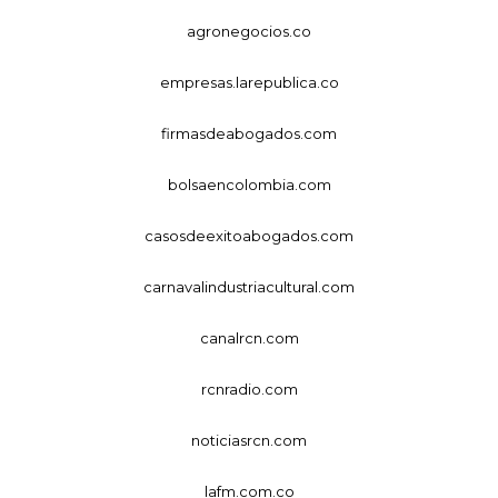
agronegocios.co
empresas.larepublica.co
firmasdeabogados.com
bolsaencolombia.com
casosdeexitoabogados.com
carnavalindustriacultural.com
canalrcn.com
rcnradio.com
noticiasrcn.com
lafm.com.co