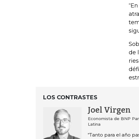
“En
atr
tem
sig
Sob
de 
rie
déf
est
LOS CONTRASTES
Joel Virgen
Economista de BNP Pari
Latina
“Tanto para el año p