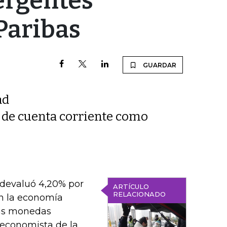
ergentes
Paribas
GUARDAR
ad
t de cuenta corriente como
 devaluó 4,20% por
ARTÍCULO
RELACIONADO
n la economía
las monedas
 economista de la