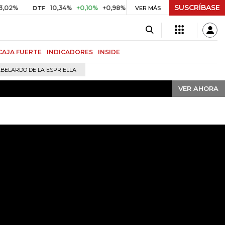
SUSCRÍBASE
VER AHORA
10,34%
+0,10%
+0,98%
$ 416,91
+$ 0,05
+0,01%
DTF
UVR
VER MÁS
CAJA FUERTE
INDICADORES
INSIDE
BELARDO DE LA ESPRIELLA
VER AHORA