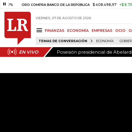
Posesión presidencial de Abelardo
EN VIVO
$ 408.498,97
+$ 8.753,81
+2
ORO COMPRA BANCO DE LA REPÚBLICA
VIERNES, 07 DE AGOSTO DE 2026
FINANZAS
ECONOMÍA
EMPRESAS
OCIO
G
TEMAS DE CONVERSACIÓN
ECONOMÍA
GOBIE
Posesión presidencial de Abelardo
EN VIVO