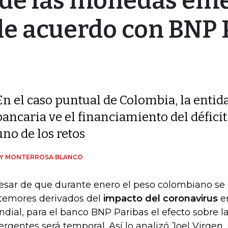
 de las monedas em
de acuerdo con BNP 
En el caso puntual de Colombia, la entid
bancaria ve el financiamiento del défici
uno de los retos
DY MONTERROSA BLANCO
esar de que durante enero el peso colombiano se
 temores derivados del
impacto del coronavirus
e
dial, para el banco BNP Paribas el efecto sobre 
rgentes será temporal. Así lo analizó Joel Virgen,