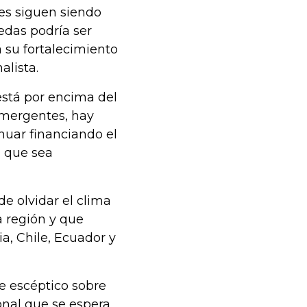
es siguen siendo
edas podría ser
 su fortalecimiento
alista.
está por encima del
 emergentes, hay
nuar financiando el
l que sea
e olvidar el clima
 región y que
a, Chile, Ecuador y
ue escéptico sobre
onal que se espera