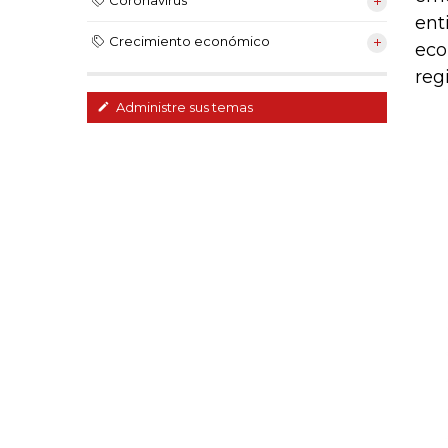
ent
Crecimiento económico
eco
reg
Administre sus temas