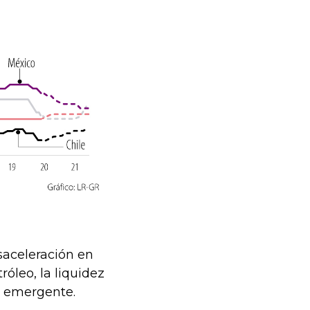
saceleración en
óleo, la liquidez
o emergente.