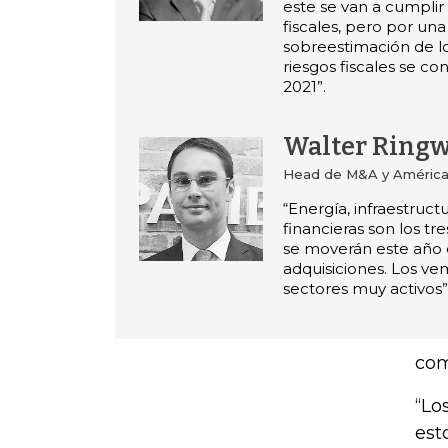
este se van a cumplir
fiscales, pero por una
sobreestimación de lo
riesgos fiscales se c
2021”.
Walter Ringw
Head de M&A y América
“Energía, infraestructu
financieras son los tr
se moverán este año 
adquisiciones. Los v
sectores muy activos”
com
“Lo
est