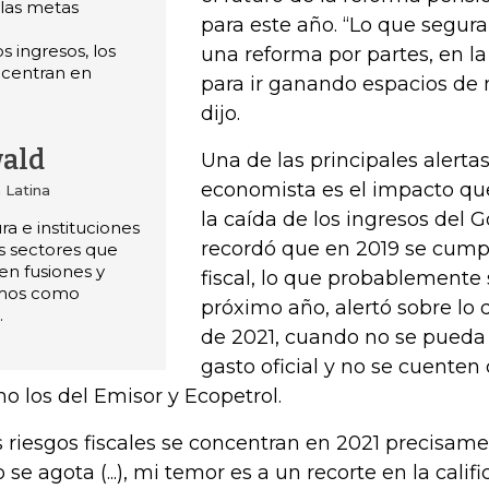
 las metas
para este año. “Lo que segu
s ingresos, los
una reforma por partes, en la
oncentran en
para ir ganando espacios de 
dijo.
ald
Una de las principales alertas
economista es el impacto q
 Latina
la caída de los ingresos del
ra e instituciones
recordó que en 2019 se cump
es sectores que
en fusiones y
fiscal, lo que probablemente
emos como
próximo año, alertó sobre lo
.
de 2021, cuando no se pueda 
gasto oficial y no se cuenten
o los del Emisor y Ecopetrol.
s riesgos fiscales se concentran en 2021 precisam
o se agota (...), mi temor es a un recorte en la calif