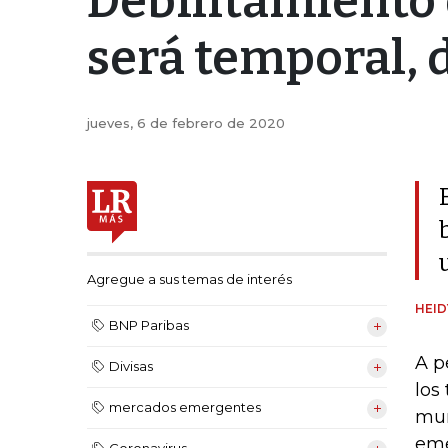
Debilitamiento
será temporal, 
jueves, 6 de febrero de 2020
Agregue a sus temas de interés
HEI
BNP Paribas
A p
Divisas
los
mercados emergentes
mun
eme
Coronavirus