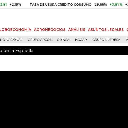
 de la Espriella
,19%
29,66%
+0,87%
+3,02%
TASA DE USURA CRÉDITO CONSUMO
LOBOECONOMÍA
AGRONEGOCIOS
ANÁLISIS
ASUNTOS LEGALES
RNO NACIONAL
GRUPO ARGOS
ODINSA
HOGAR
GRUPO NUTRESA
A
 de la Espriella