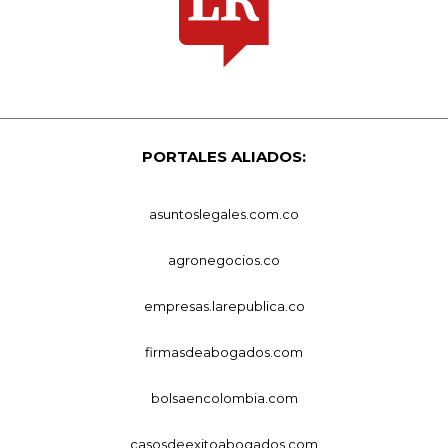
PORTALES ALIADOS:
asuntoslegales.com.co
agronegocios.co
empresas.larepublica.co
firmasdeabogados.com
bolsaencolombia.com
casosdeexitoabogados.com