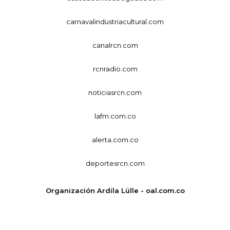
carnavalindustriacultural.com
canalrcn.com
rcnradio.com
noticiasrcn.com
lafm.com.co
alerta.com.co
deportesrcn.com
Organización Ardila Lülle - oal.com.co