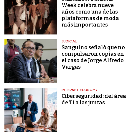
Week celebra nueve
años como una de las
plataformas de moda
más importantes
JUDICIAL
Sanguino señaló que no
compulsaron copias en
el caso de Jorge Alfredo
Vargas
INTERNET ECONOMY
Ciberseguridad: del área
de TI a las juntas