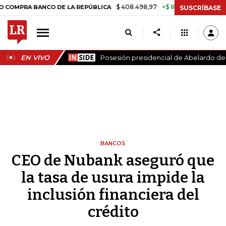
$ 408.498,97
+$ 8.753,81
+2,19%
NCO DE LA REPÚBLICA
TASA DE
SUSCRÍBASE
EN VIVO
Posesión presidencial de Abelardo de l
BANCOS
CEO de Nubank aseguró que
la tasa de usura impide la
inclusión financiera del
crédito