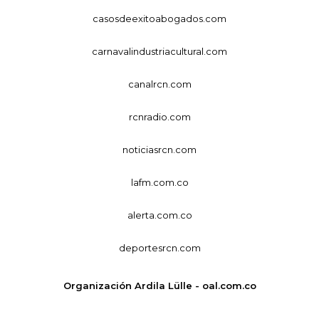
casosdeexitoabogados.com
carnavalindustriacultural.com
canalrcn.com
rcnradio.com
noticiasrcn.com
lafm.com.co
alerta.com.co
deportesrcn.com
Organización Ardila Lülle - oal.com.co