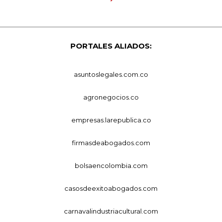
PORTALES ALIADOS:
asuntoslegales.com.co
agronegocios.co
empresas.larepublica.co
firmasdeabogados.com
bolsaencolombia.com
casosdeexitoabogados.com
carnavalindustriacultural.com