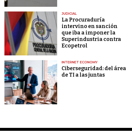
JUDICIAL
La Procuraduría
intervino en sanción
que iba a imponer la
Superindustria contra
Ecopetrol
INTERNET ECONOMY
Ciberseguridad: del área
de TI a las juntas