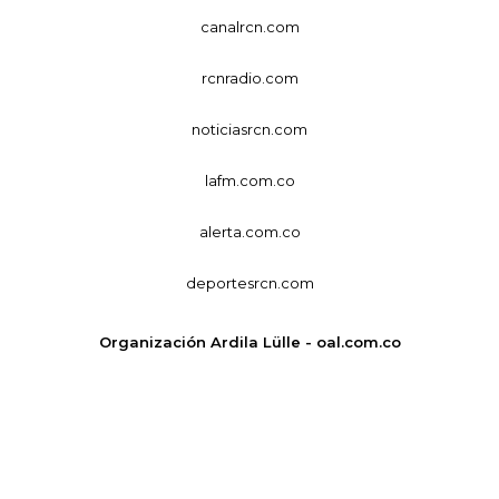
canalrcn.com
rcnradio.com
noticiasrcn.com
lafm.com.co
alerta.com.co
deportesrcn.com
Organización Ardila Lülle - oal.com.co