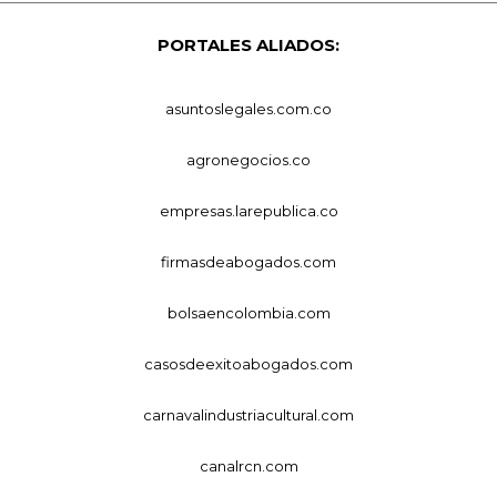
PORTALES ALIADOS:
asuntoslegales.com.co
agronegocios.co
empresas.larepublica.co
firmasdeabogados.com
bolsaencolombia.com
casosdeexitoabogados.com
carnavalindustriacultural.com
canalrcn.com