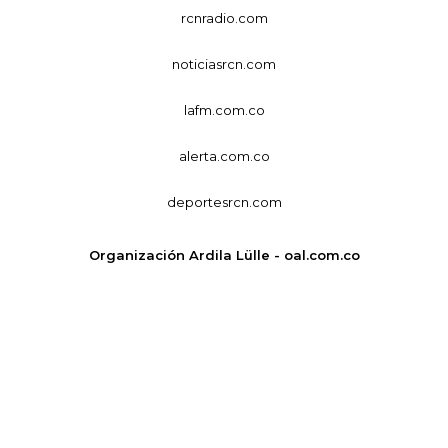
rcnradio.com
noticiasrcn.com
lafm.com.co
alerta.com.co
deportesrcn.com
Organización Ardila Lülle - oal.com.co