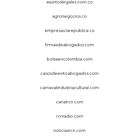
asuntoslegales.com.co
agronegocios.co
empresas.larepublica.co
firmasdeabogados.com
bolsaencolombia.com
casosdeexitoabogados.com
carnavalindustriacultural.com
canalrcn.com
rcnradio.com
noticiasrcn.com