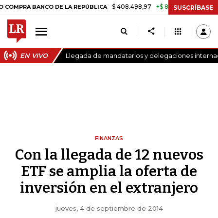
$ 408.498,97
+$ 8.753,81
+2,19%
 BANCO DE LA REPÚBLICA
TASA
SUSCRÍBASE
EN VIVO
Llegada de mandatarios y delegaciones internaci
FINANZAS
Con la llegada de 12 nuevos
ETF se amplia la oferta de
inversión en el extranjero
jueves, 4 de septiembre de 2014