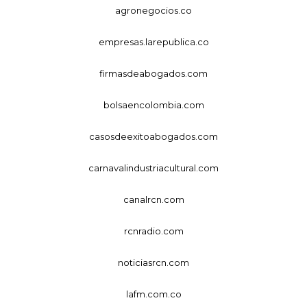
agronegocios.co
empresas.larepublica.co
firmasdeabogados.com
bolsaencolombia.com
casosdeexitoabogados.com
carnavalindustriacultural.com
canalrcn.com
rcnradio.com
noticiasrcn.com
lafm.com.co