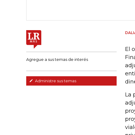
DAL
El 
Fin
Agregue a sus temas de interés
adj
ent
din
Administre sus temas
La 
adj
pro
pro
via