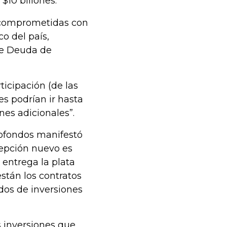
 $10 billones.
 comprometidas con
co del país,
de Deuda de
ticipación (de las
s podrían ir hasta
lones adicionales”.
sofondos manifestó
epción nuevo es
 entrega la plata
stán los contratos
ndos de inversiones
s inversiones que