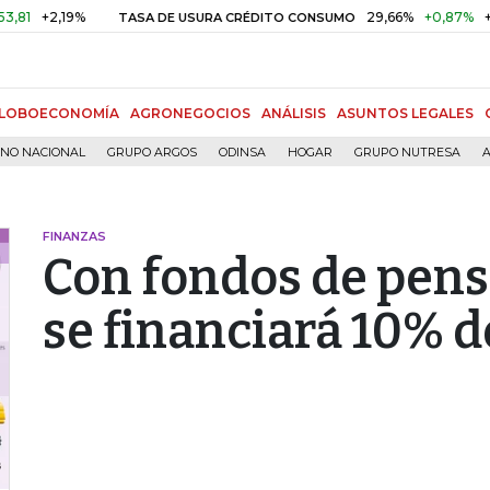
+2,19%
29,66%
+0,87%
+3,02%
TASA DE USURA CRÉDITO CONSUMO
LOBOECONOMÍA
AGRONEGOCIOS
ANÁLISIS
ASUNTOS LEGALES
RNO NACIONAL
GRUPO ARGOS
ODINSA
HOGAR
GRUPO NUTRESA
A
FINANZAS
Con fondos de pens
se financiará 10% d