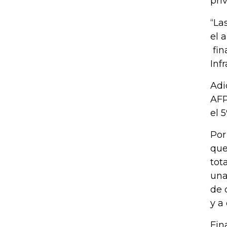
pri
“La
el 
fin
Inf
Adi
AFP
el 
Por
que
tot
una
de 
y a
Fin