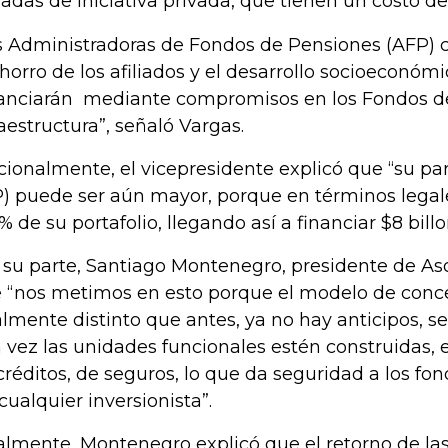
vadas de iniciativa privada, que tienen un costo de
s Administradoras de Fondos de Pensiones (AFP)
ahorro de los afiliados y el desarrollo socioeconómi
anciarán mediante compromisos en los Fondos 
raestructura”, señaló Vargas.
cionalmente, el vicepresidente explicó que “su par
) puede ser aún mayor, porque en términos legale
5% de su portafolio, llegando así a financiar $8 bil
 su parte, Santiago Montenegro, presidente de A
 “nos metimos en esto porque el modelo de conc
almente distinto que antes, ya no hay anticipos, se
 vez las unidades funcionales estén construidas, e
créditos, de seguros, lo que da seguridad a los fo
 cualquier inversionista”.
almente, Montenegro explicó que el retorno de la