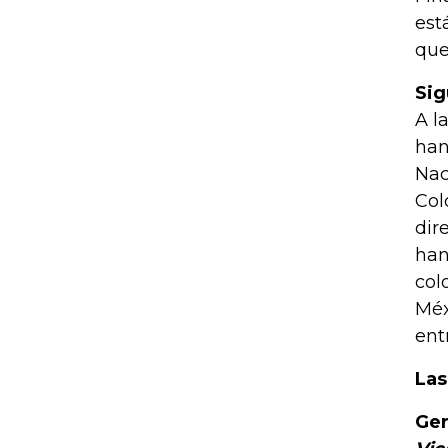
est
que
Sig
A l
han
Nac
Col
dir
han
col
Méx
ent
Las
Ger