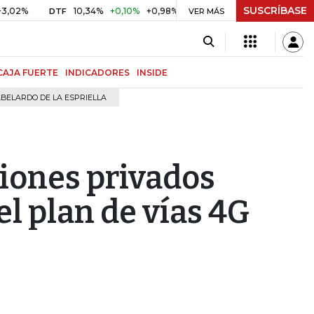
SUSCRÍBASE
10,34%
+0,10%
+0,98%
$ 416,91
+$ 0,05
+0,01%
DTF
UVR
VER MÁS
CAJA FUERTE
INDICADORES
INSIDE
BELARDO DE LA ESPRIELLA
iones privados
el plan de vías 4G