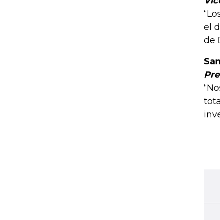
Vic
“Lo
el 
de 
San
Pre
“No
tot
inv