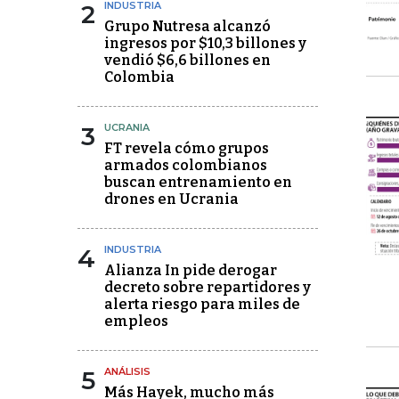
2
INDUSTRIA
Grupo Nutresa alcanzó
ingresos por $10,3 billones y
vendió $6,6 billones en
Colombia
3
UCRANIA
FT revela cómo grupos
armados colombianos
buscan entrenamiento en
drones en Ucrania
4
INDUSTRIA
Alianza In pide derogar
decreto sobre repartidores y
alerta riesgo para miles de
empleos
5
ANÁLISIS
Más Hayek, mucho más