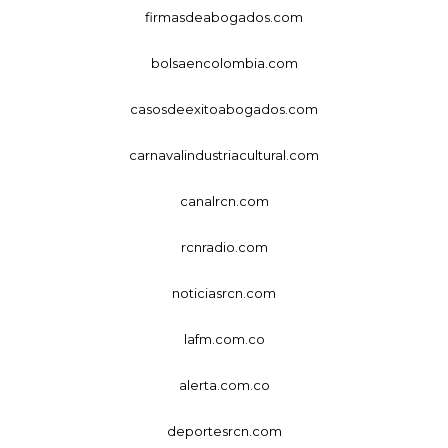
firmasdeabogados.com
bolsaencolombia.com
casosdeexitoabogados.com
carnavalindustriacultural.com
canalrcn.com
rcnradio.com
noticiasrcn.com
lafm.com.co
alerta.com.co
deportesrcn.com