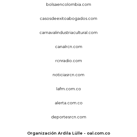
bolsaencolombia.com
casosdeexitoabogados.com
carnavalindustriacultural.com
canalrcn.com
rcnradio.com
noticiasrcn.com
lafm.com.co
alerta.com.co
deportesrcn.com
Organización Ardila Lülle - oal.com.co