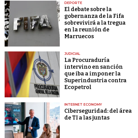
DEPORTE
El debate sobre la
gobernanza de la Fifa
sobrevivirá a la tregua
en la reunión de
Marruecos
JUDICIAL
La Procuraduría
intervino en sanción
que iba a imponer la
Superindustria contra
Ecopetrol
INTERNET ECONOMY
Ciberseguridad: del área
de TI a las juntas