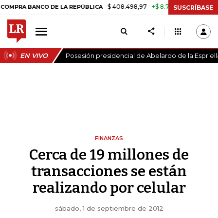
$ 408.498,97
+$ 8.753,81
+2,19%
 BANCO DE LA REPÚBLICA
TASA 
SUSCRÍBASE
EN VIVO
Posesión presidencial de Abelardo de la Espriell
FINANZAS
Cerca de 19 millones de
transacciones se están
realizando por celular
sábado, 1 de septiembre de 2012