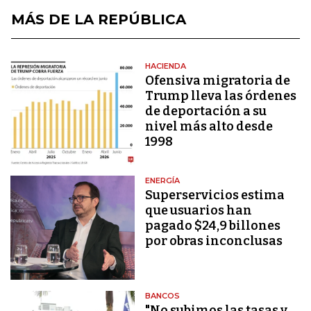
MÁS DE LA REPÚBLICA
HACIENDA
Ofensiva migratoria de
Trump lleva las órdenes
de deportación a su
nivel más alto desde
1998
ENERGÍA
Superservicios estima
que usuarios han
pagado $24,9 billones
por obras inconclusas
BANCOS
"No subimos las tasas y