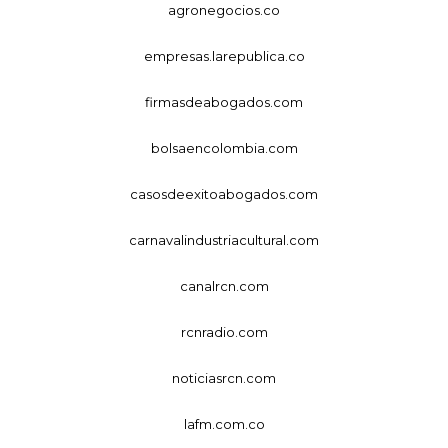
agronegocios.co
empresas.larepublica.co
firmasdeabogados.com
bolsaencolombia.com
casosdeexitoabogados.com
carnavalindustriacultural.com
canalrcn.com
rcnradio.com
noticiasrcn.com
lafm.com.co