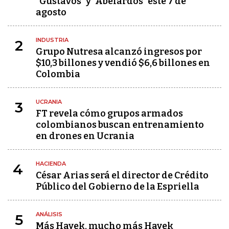
"Gustavos" y "Abelardos" este 7 de
agosto
INDUSTRIA
2
Grupo Nutresa alcanzó ingresos por
$10,3 billones y vendió $6,6 billones en
Colombia
UCRANIA
3
FT revela cómo grupos armados
colombianos buscan entrenamiento
en drones en Ucrania
HACIENDA
4
César Arias será el director de Crédito
Público del Gobierno de la Espriella
ANÁLISIS
5
Más Hayek, mucho más Hayek