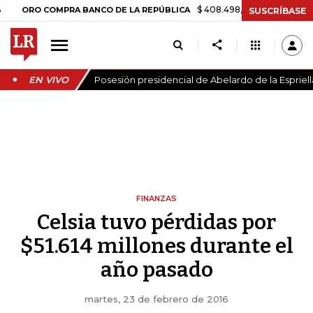
$ 408.498,97
+$ 8.753,81
+2,19%
RO COMPRA BANCO DE LA REPÚBLICA
SUSCRÍBASE
EN VIVO
Posesión presidencial de Abelardo de la Espriell
FINANZAS
Celsia tuvo pérdidas por
$51.614 millones durante el
año pasado
martes, 23 de febrero de 2016