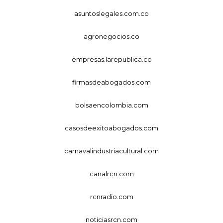
asuntoslegales.com.co
agronegocios.co
empresas.larepublica.co
firmasdeabogados.com
bolsaencolombia.com
casosdeexitoabogados.com
carnavalindustriacultural.com
canalrcn.com
rcnradio.com
noticiasrcn.com