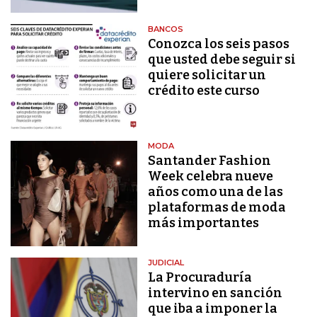
BANCOS
Conozca los seis pasos
que usted debe seguir si
quiere solicitar un
crédito este curso
MODA
Santander Fashion
Week celebra nueve
años como una de las
plataformas de moda
más importantes
JUDICIAL
La Procuraduría
intervino en sanción
que iba a imponer la