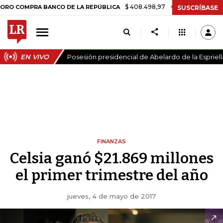
$ 408.498,97
+$ 8.753,81
+2,19%
OMPRA BANCO DE LA REPÚBLICA
SUSCRÍBASE
EN VIVO
Posesión presidencial de Abelardo de la Espriell
FINANZAS
Celsia ganó $21.869 millones
el primer trimestre del año
jueves, 4 de mayo de 2017