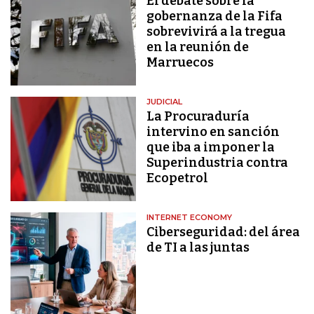
El debate sobre la
gobernanza de la Fifa
sobrevivirá a la tregua
en la reunión de
Marruecos
JUDICIAL
La Procuraduría
intervino en sanción
que iba a imponer la
Superindustria contra
Ecopetrol
INTERNET ECONOMY
Ciberseguridad: del área
de TI a las juntas