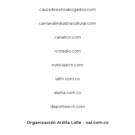
casosdeexitoabogados.com
carnavalindustriacultural.com
canalrcn.com
rcnradio.com
noticiasrcn.com
lafm.com.co
alerta.com.co
deportesrcn.com
Organización Ardila Lülle - oal.com.co