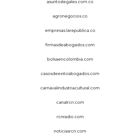
asuntoslegales.com.co
agronegocios.co
empresas.larepublica.co
firmasdeabogados.com
bolsaencolombia.com
casosdeexitoabogados.com
carnavalindustriacultural.com
canalrcn.com
rcnradio.com
noticiasrcn.com