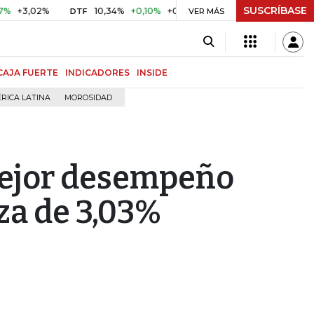
SUSCRÍBASE
,02%
10,34%
+0,10%
+0,98%
$ 416,86
+$ 0,05
+0,0
DTF
VER MÁS
UVR
CAJA FUERTE
INDICADORES
INSIDE
RICA LATINA
MOROSIDAD
mejor desempeño
lza de 3,03%