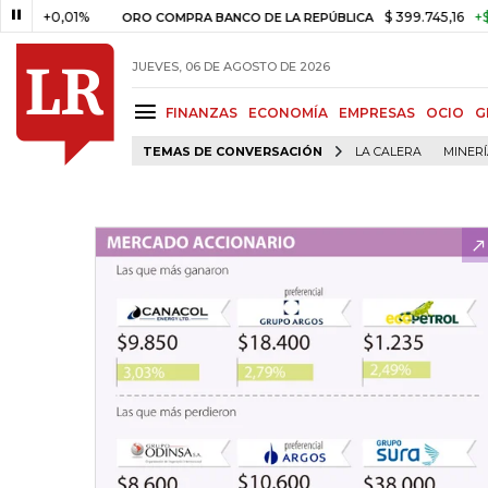
+0,01%
$ 399.745,16
+$ 2.295,
ORO COMPRA BANCO DE LA REPÚBLICA
JUEVES, 06 DE AGOSTO DE 2026
FINANZAS
ECONOMÍA
EMPRESAS
OCIO
G
TEMAS DE CONVERSACIÓN
LA CALERA
MINER