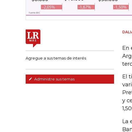
DAL
En 
Arg
Agregue a sus temas de interés
ter
El 
Administre sus temas
var
Pre
y c
1,5
La 
Ban