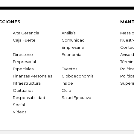
CCIONES
MANT
Alta Gerencia
Análisis
Mesa d
Caja Fuerte
Comunidad
Nuestr
Empresarial
Contác
Directorio
Economía
Aviso 
Empresarial
Términ
Especiales
Eventos
Políti
Finanzas Personales
Globoeconomía
Polític
Infraestructura
Inside
Superi
Obituarios
Ocio
Responsabilidad
Salud Ejecutiva
Social
Videos