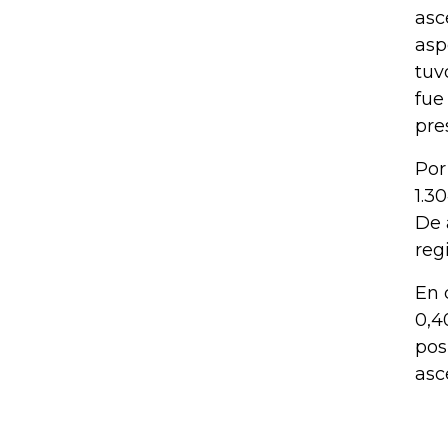
asc
asp
tuv
fue
pre
Por
1.3
De 
reg
En 
0,4
pos
asc