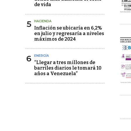
de vida
5
HACIENDA
Inflación se ubicaría en 6,2%
en julio y regresaría a niveles
máximos de 2024
6
ENERGÍA
“Llegar a tres millones de
barriles diarios le tomará 10
años a Venezuela”