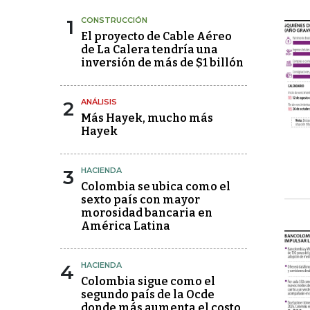
1
CONSTRUCCIÓN
El proyecto de Cable Aéreo
de La Calera tendría una
inversión de más de $1 billón
2
ANÁLISIS
Más Hayek, mucho más
Hayek
3
HACIENDA
Colombia se ubica como el
sexto país con mayor
morosidad bancaria en
América Latina
4
HACIENDA
Colombia sigue como el
segundo país de la Ocde
donde más aumenta el costo