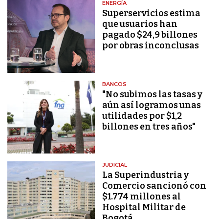
ENERGÍA
Superservicios estima
que usuarios han
pagado $24,9 billones
por obras inconclusas
BANCOS
"No subimos las tasas y
aún así logramos unas
utilidades por $1,2
billones en tres años"
JUDICIAL
La Superindustria y
Comercio sancionó con
$1.774 millones al
Hospital Militar de
Bogotá