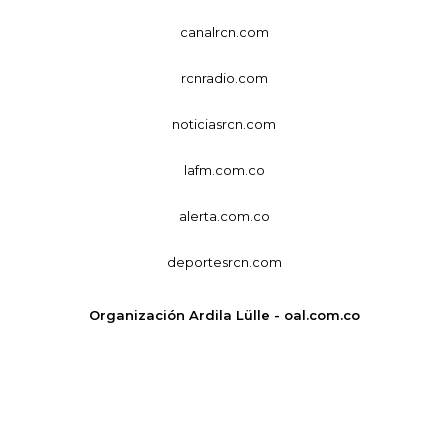
canalrcn.com
rcnradio.com
noticiasrcn.com
lafm.com.co
alerta.com.co
deportesrcn.com
Organización Ardila Lülle - oal.com.co