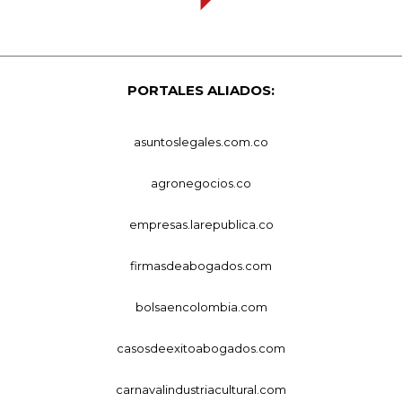
PORTALES ALIADOS:
asuntoslegales.com.co
agronegocios.co
empresas.larepublica.co
firmasdeabogados.com
bolsaencolombia.com
casosdeexitoabogados.com
carnavalindustriacultural.com