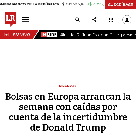
$ 399.745,16
+$ 2.295,71
+0,58%
NCO DE LA REPÚBLICA
TASA DE 
SUSCRÍBASE
EN VIVO
#InsideLR | Juan Esteban Calle, presi
FINANZAS
Bolsas en Europa arrancan la
semana con caídas por
cuenta de la incertidumbre
de Donald Trump