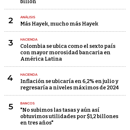
billón
ANÁLISIS
2
Más Hayek, mucho más Hayek
HACIENDA
3
Colombia se ubica como el sexto país
con mayor morosidad bancaria en
América Latina
HACIENDA
4
Inflación se ubicaría en 6,2% en julio y
regresaría a niveles máximos de 2024
BANCOS
5
"No subimos las tasas y aún así
obtuvimos utilidades por $1,2 billones
en tres años"