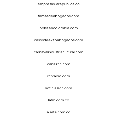
empresas.larepublica.co
firmasdeabogados.com
bolsaencolombia.com
casosdeexitoabogados.com
carnavalindustriacultural.com
canalrcn.com
rcnradio.com
noticiasrcn.com
lafm.com.co
alerta.com.co