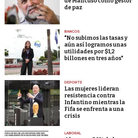
de Mancuso como gestor
de paz
BANCOS
"No subimos las tasas y
aún así logramos unas
utilidades por $1,2
billones en tres años"
DEPORTE
Las mujeres lideran
resistencia contra
Infantino mientras la
Fifa se enfrenta a una
crisis
LABORAL