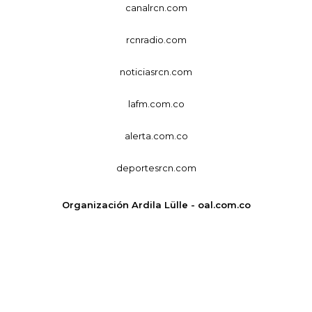
canalrcn.com
rcnradio.com
noticiasrcn.com
lafm.com.co
alerta.com.co
deportesrcn.com
Organización Ardila Lülle - oal.com.co