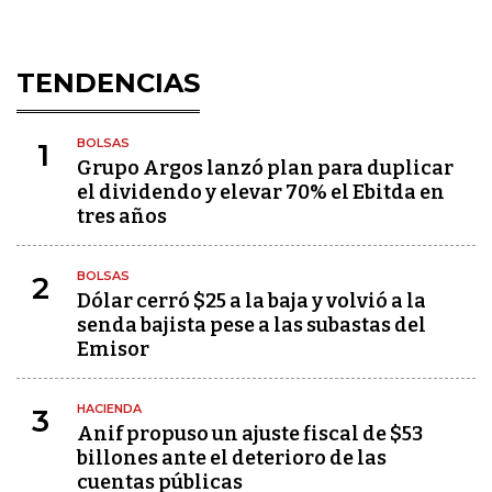
TENDENCIAS
BOLSAS
1
Grupo Argos lanzó plan para duplicar
el dividendo y elevar 70% el Ebitda en
tres años
BOLSAS
2
Dólar cerró $25 a la baja y volvió a la
senda bajista pese a las subastas del
Emisor
HACIENDA
3
Anif propuso un ajuste fiscal de $53
billones ante el deterioro de las
cuentas públicas