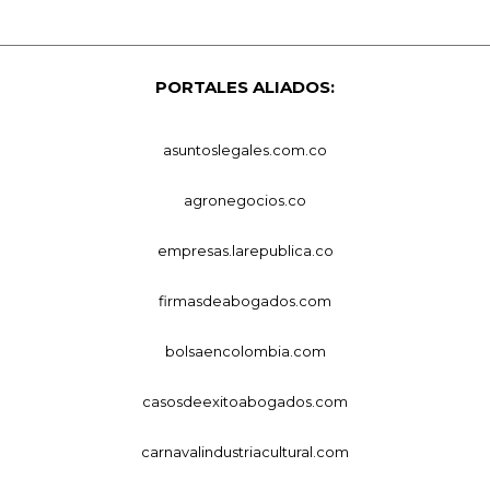
PORTALES ALIADOS:
asuntoslegales.com.co
agronegocios.co
empresas.larepublica.co
firmasdeabogados.com
bolsaencolombia.com
casosdeexitoabogados.com
carnavalindustriacultural.com