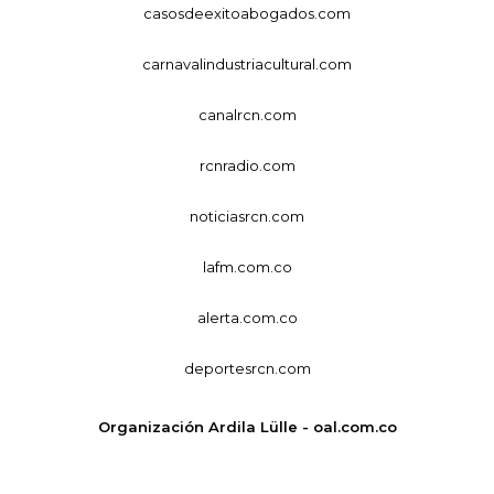
casosdeexitoabogados.com
carnavalindustriacultural.com
canalrcn.com
rcnradio.com
noticiasrcn.com
lafm.com.co
alerta.com.co
deportesrcn.com
Organización Ardila Lülle - oal.com.co