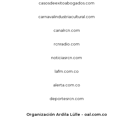
casosdeexitoabogados.com
carnavalindustriacultural.com
canalrcn.com
rcnradio.com
noticiasrcn.com
lafm.com.co
alerta.com.co
deportesrcn.com
Organización Ardila Lülle - oal.com.co