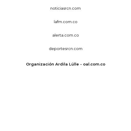
noticiasrcn.com
lafm.com.co
alerta.com.co
deportesrcn.com
Organización Ardila Lülle - oal.com.co