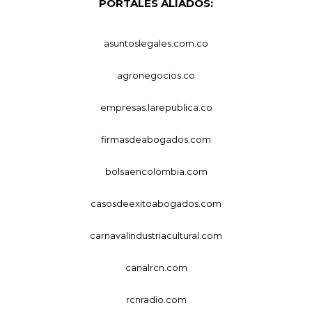
PORTALES ALIADOS:
asuntoslegales.com.co
agronegocios.co
empresas.larepublica.co
firmasdeabogados.com
bolsaencolombia.com
casosdeexitoabogados.com
carnavalindustriacultural.com
canalrcn.com
rcnradio.com