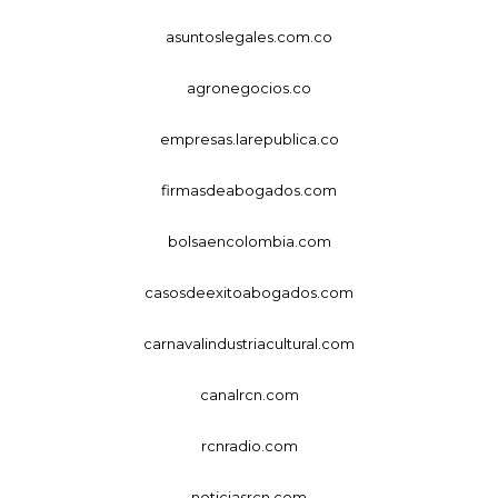
asuntoslegales.com.co
agronegocios.co
empresas.larepublica.co
firmasdeabogados.com
bolsaencolombia.com
casosdeexitoabogados.com
carnavalindustriacultural.com
canalrcn.com
rcnradio.com
noticiasrcn.com