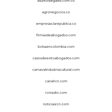
asuntoslegales.com.co
agronegocios.co
empresas.larepublica.co
firmasdeabogados.com
bolsaencolombia.com
casosdeexitoabogados.com
carnavalindustriacultural.com
canalrcn.com
rcnradio.com
noticiasrcn.com