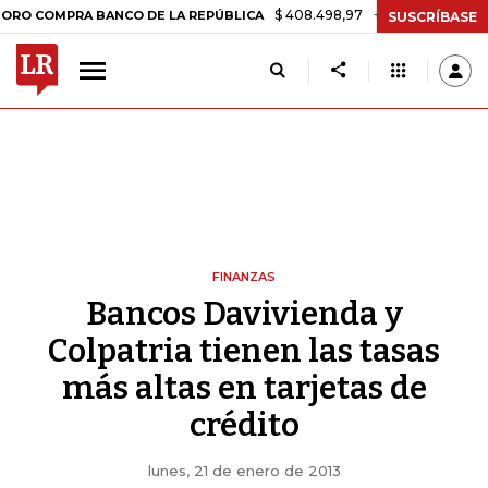
$ 408.498,97
+$ 8.753,81
+2,19%
MPRA BANCO DE LA REPÚBLICA
T
SUSCRÍBASE
FINANZAS
Bancos Davivienda y
Colpatria tienen las tasas
más altas en tarjetas de
crédito
lunes, 21 de enero de 2013