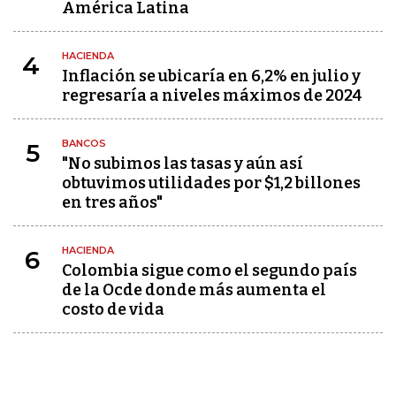
América Latina
HACIENDA
4
Inflación se ubicaría en 6,2% en julio y
regresaría a niveles máximos de 2024
BANCOS
5
"No subimos las tasas y aún así
obtuvimos utilidades por $1,2 billones
en tres años"
HACIENDA
6
Colombia sigue como el segundo país
de la Ocde donde más aumenta el
costo de vida