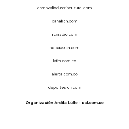
carnavalindustriacultural.com
canalrcn.com
rcnradio.com
noticiasrcn.com
lafm.com.co
alerta.com.co
deportesrcn.com
Organización Ardila Lülle - oal.com.co