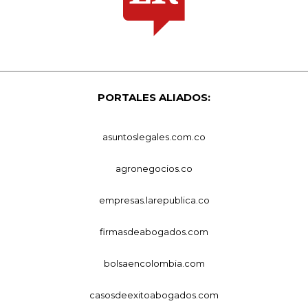
PORTALES ALIADOS:
asuntoslegales.com.co
agronegocios.co
empresas.larepublica.co
firmasdeabogados.com
bolsaencolombia.com
casosdeexitoabogados.com