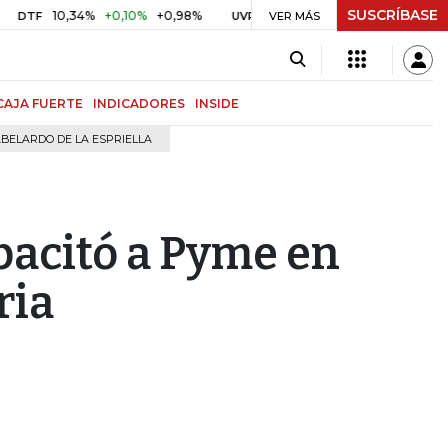
SUSCRÍBASE
10,34%
+0,10%
+0,98%
$ 416,96
+$ 0,05
+0,01%
TF
UVR
VER MÁS
BITC
CAJA FUERTE
INDICADORES
INSIDE
BELARDO DE LA ESPRIELLA
pacitó a Pyme en
ria