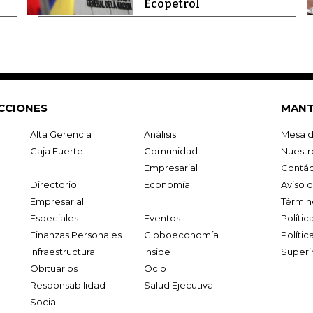
Ecopetrol
CCIONES
MANT
Alta Gerencia
Análisis
Mesa d
Caja Fuerte
Comunidad
Nuestr
Empresarial
Contác
Directorio
Economía
Aviso 
Empresarial
Términ
Especiales
Eventos
Políti
Finanzas Personales
Globoeconomía
Polític
Infraestructura
Inside
Superi
Obituarios
Ocio
Responsabilidad
Salud Ejecutiva
Social