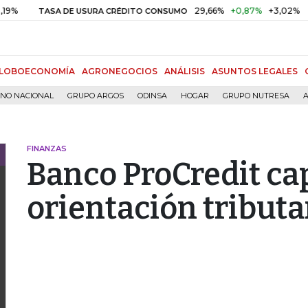
29,66%
+0,87%
+3,02%
TASA DE USURA CRÉDITO CONSUMO
D
LOBOECONOMÍA
AGRONEGOCIOS
ANÁLISIS
ASUNTOS LEGALES
RNO NACIONAL
GRUPO ARGOS
ODINSA
HOGAR
GRUPO NUTRESA
A
FINANZAS
Banco ProCredit ca
orientación tributa