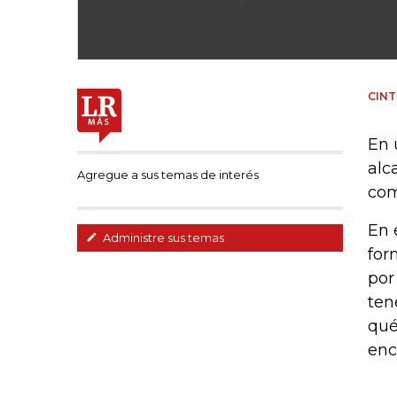
CINT
En 
alc
Agregue a sus temas de interés
com
En 
Administre sus temas
for
por
ten
qué
enc