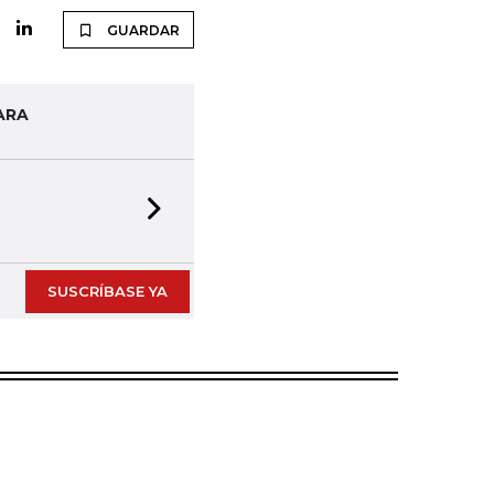
GUARDAR
ARA
Next slide
SUSCRÍBASE YA