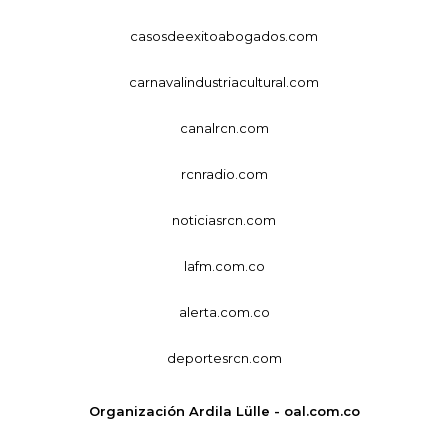
casosdeexitoabogados.com
carnavalindustriacultural.com
canalrcn.com
rcnradio.com
noticiasrcn.com
lafm.com.co
alerta.com.co
deportesrcn.com
Organización Ardila Lülle - oal.com.co