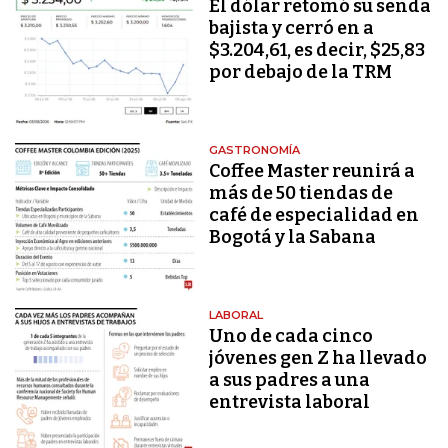
El dólar retomó su senda
bajista y cerró en a
$3.204,61, es decir, $25,83
por debajo de la TRM
GASTRONOMÍA
Coffee Master reunirá a
más de 50 tiendas de
café de especialidad en
Bogotá y la Sabana
LABORAL
Uno de cada cinco
jóvenes gen Z ha llevado
a sus padres a una
entrevista laboral