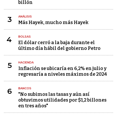
billón
ANÁLISIS
3
Más Hayek, mucho más Hayek
BOLSAS
4
El dólar cerró a la baja durante el
último día hábil del gobierno Petro
HACIENDA
5
Inflación se ubicaría en 6,2% en julio y
regresaría a niveles máximos de 2024
BANCOS
6
"No subimos las tasas y aún así
obtuvimos utilidades por $1,2 billones
en tres años"