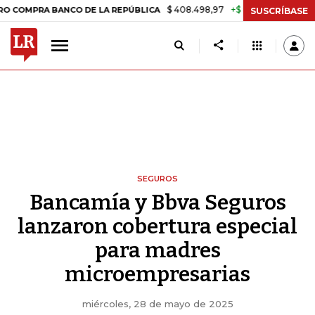
$ 408.498,97
+$ 8.753,81
+2,19%
RA BANCO DE LA REPÚBLICA
TA
SUSCRÍBASE
SEGUROS
Bancamía y Bbva Seguros
lanzaron cobertura especial
para madres
microempresarias
miércoles, 28 de mayo de 2025