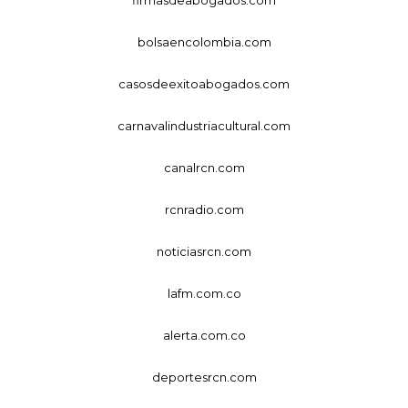
bolsaencolombia.com
casosdeexitoabogados.com
carnavalindustriacultural.com
canalrcn.com
rcnradio.com
noticiasrcn.com
lafm.com.co
alerta.com.co
deportesrcn.com