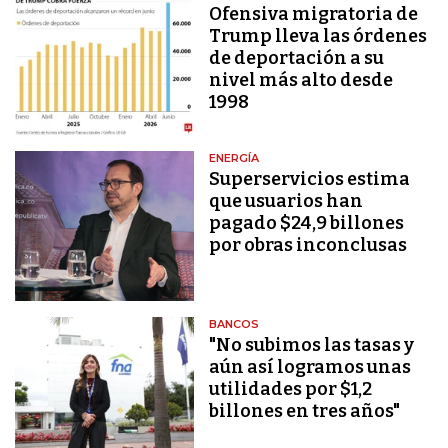
Ofensiva migratoria de
Trump lleva las órdenes
de deportación a su
nivel más alto desde
1998
ENERGÍA
Superservicios estima
que usuarios han
pagado $24,9 billones
por obras inconclusas
BANCOS
"No subimos las tasas y
aún así logramos unas
utilidades por $1,2
billones en tres años"