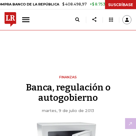
$ 408.498,97
+$ 8.753,81
+2,19%
BANCO DE LA REPÚBLICA
TASA D
SUSCRÍBASE
FINANZAS
Banca, regulación o
autogobierno
martes, 9 de julio de 2013