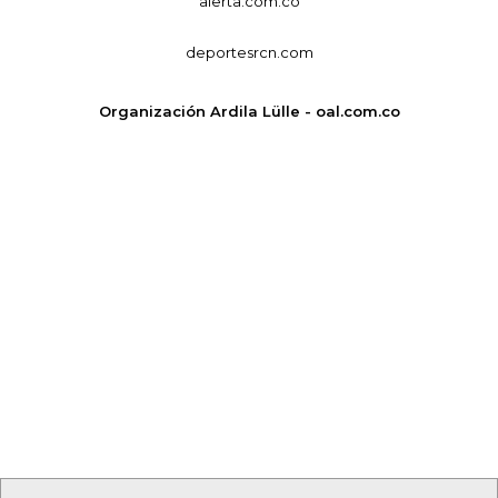
alerta.com.co
deportesrcn.com
Organización Ardila Lülle - oal.com.co