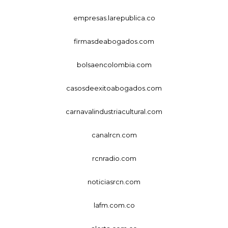
empresas.larepublica.co
firmasdeabogados.com
bolsaencolombia.com
casosdeexitoabogados.com
carnavalindustriacultural.com
canalrcn.com
rcnradio.com
noticiasrcn.com
lafm.com.co