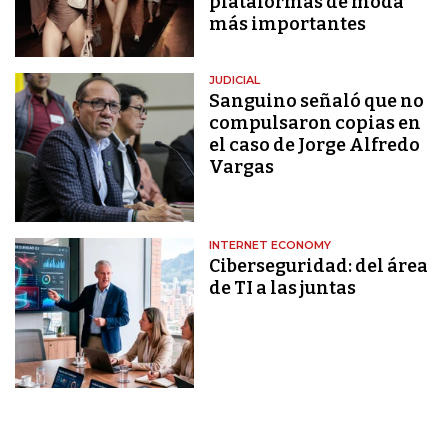
plataformas de moda
más importantes
JUDICIAL
Sanguino señaló que no
compulsaron copias en
el caso de Jorge Alfredo
Vargas
INTERNET ECONOMY
Ciberseguridad: del área
de TI a las juntas