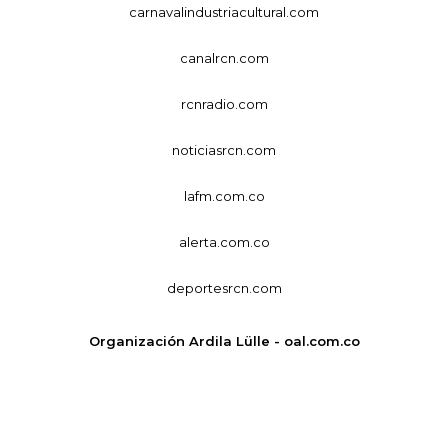
carnavalindustriacultural.com
canalrcn.com
rcnradio.com
noticiasrcn.com
lafm.com.co
alerta.com.co
deportesrcn.com
Organización Ardila Lülle - oal.com.co