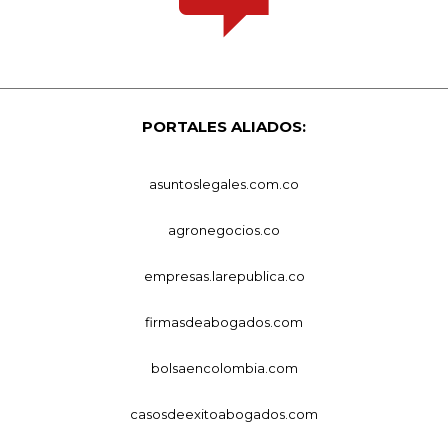
PORTALES ALIADOS:
asuntoslegales.com.co
agronegocios.co
empresas.larepublica.co
firmasdeabogados.com
bolsaencolombia.com
casosdeexitoabogados.com