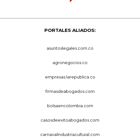
PORTALES ALIADOS:
asuntoslegales.com.co
agronegocios.co
empresas.larepublica.co
firmasdeabogados.com
bolsaencolombia.com
casosdeexitoabogados.com
carnavalindustriacultural.com