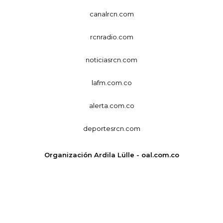
canalrcn.com
rcnradio.com
noticiasrcn.com
lafm.com.co
alerta.com.co
deportesrcn.com
Organización Ardila Lülle - oal.com.co