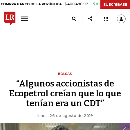
$ 408.498,97
+$ 8.753,81
+2,19%
ANCO DE LA REPÚBLICA
TASA D
SUSCRÍBASE
BOLSAS
“Algunos accionistas de
Ecopetrol creían que lo que
tenían era un CDT”
lunes, 26 de agosto de 2019