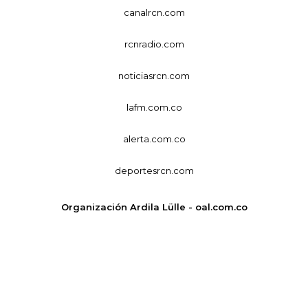
canalrcn.com
rcnradio.com
noticiasrcn.com
lafm.com.co
alerta.com.co
deportesrcn.com
Organización Ardila Lülle - oal.com.co