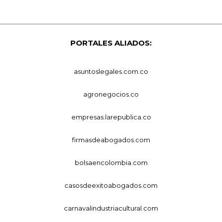
PORTALES ALIADOS:
asuntoslegales.com.co
agronegocios.co
empresas.larepublica.co
firmasdeabogados.com
bolsaencolombia.com
casosdeexitoabogados.com
carnavalindustriacultural.com