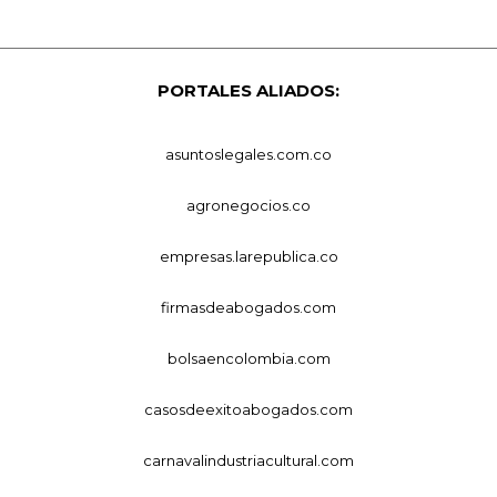
PORTALES ALIADOS:
asuntoslegales.com.co
agronegocios.co
empresas.larepublica.co
firmasdeabogados.com
bolsaencolombia.com
casosdeexitoabogados.com
carnavalindustriacultural.com