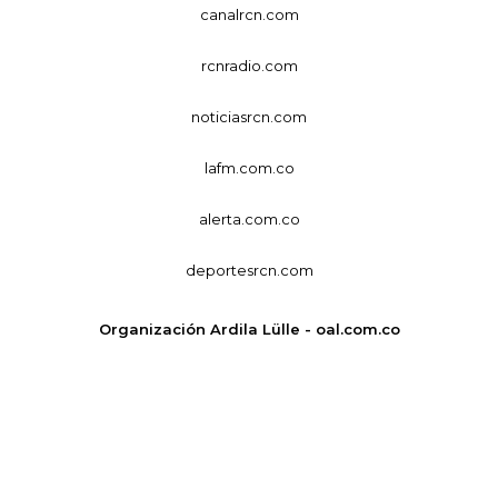
canalrcn.com
rcnradio.com
noticiasrcn.com
lafm.com.co
alerta.com.co
deportesrcn.com
Organización Ardila Lülle - oal.com.co