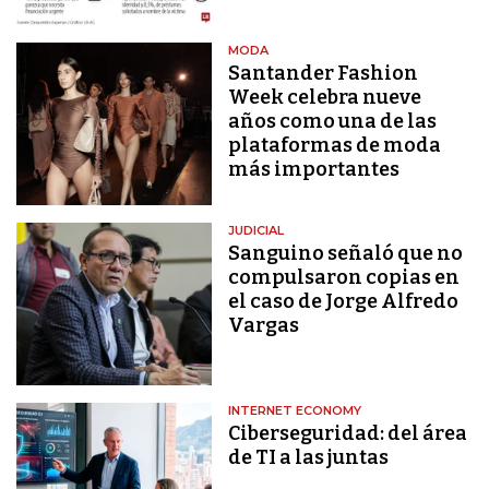
MODA
Santander Fashion
Week celebra nueve
años como una de las
plataformas de moda
más importantes
JUDICIAL
Sanguino señaló que no
compulsaron copias en
el caso de Jorge Alfredo
Vargas
INTERNET ECONOMY
Ciberseguridad: del área
de TI a las juntas