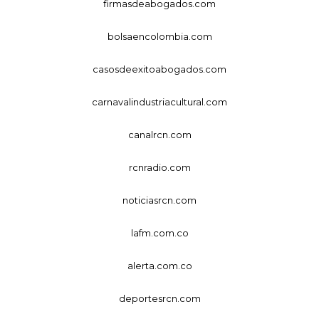
firmasdeabogados.com
bolsaencolombia.com
casosdeexitoabogados.com
carnavalindustriacultural.com
canalrcn.com
rcnradio.com
noticiasrcn.com
lafm.com.co
alerta.com.co
deportesrcn.com