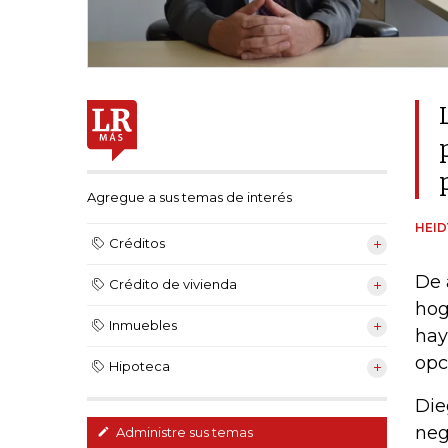
Agregue a sus temas de interés
HEI
Créditos
De 
Crédito de vivienda
hog
Inmuebles
hay
opc
Hipoteca
Die
neg
Administre sus temas