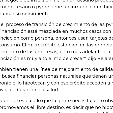
el negocio de inversión, tienen un destino product
roempresario o pyme tiene un inmueble que hip
lancar su crecimiento.
 el proceso de transición de crecimiento de las py
financiación está mezclada en muchos casos con l
anciación como persona, entonces usan tarjetas de
consumo. El microcrédito está bien en las primera
cimiento de las empresas, pero más adelante el c
anciación es muy alto e impide crecer", dijo Bejara
bién tienen una línea de mejoramiento de calidad
 busca financiar personas naturales que tienen 
ponible, lo hipotecan y con ese crédito acceden 
ivo, a educación o a salud.
 general es para lo que la gente necesita, pero o
promovemos el libre destino, es decir que no hip