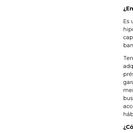
¿En
Es 
hip
cap
ban
Ten
adq
pré
gar
men
bus
acc
háb
¿Có