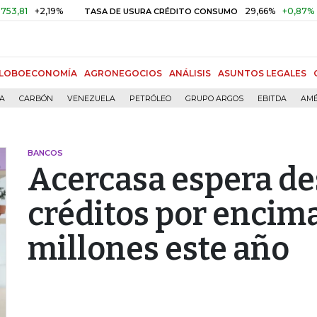
+2,19%
29,66%
+0,87%
+3,02%
TASA DE USURA CRÉDITO CONSUMO
LOBOECONOMÍA
AGRONEGOCIOS
ANÁLISIS
ASUNTOS LEGALES
ÍA
CARBÓN
VENEZUELA
PETRÓLEO
GRUPO ARGOS
EBITDA
AMÉ
BANCOS
Acercasa espera d
créditos por encim
millones este año