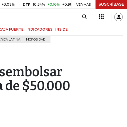
SUSCRÍBASE
10,34%
+0,10%
+0,98%
$ 416,86
+$ 0,05
+0,01%
DTF
UVR
VER MÁS
CAJA FUERTE
INDICADORES
INSIDE
RICA LATINA
MOROSIDAD
esembolsar
a de $50.000