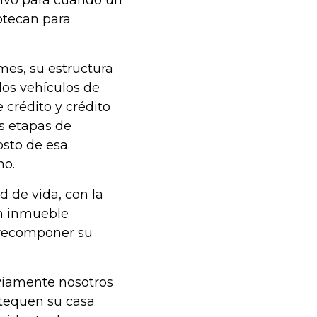
ivo para
cuando un
otecan para
mes, su estructura
os vehículos de
 crédito y crédito
s etapas de
osto de esa
no.
 de vida, con la
un inmueble
a recomponer su
bviamente nosotros
otequen su casa