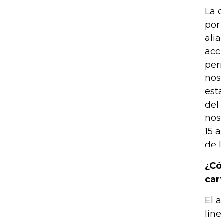
La 
por
ali
acc
per
nos
est
del
nos
15 
de 
¿Có
car
El 
lín