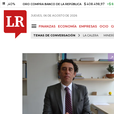
0%
$ 408.498,97
+$ 8.753,81
ORO COMPRA BANCO DE LA REPÚBLICA
JUEVES, 06 DE AGOSTO DE 2026
FINANZAS
ECONOMÍA
EMPRESAS
OCIO
G
TEMAS DE CONVERSACIÓN
LA CALERA
MINER