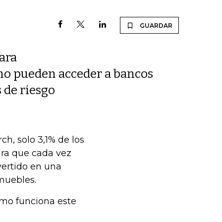
GUARDAR
ara
 no pueden acceder a bancos
 de riesgo
h, solo 3,1% de los
ara que cada vez
vertido en una
nmuebles.
ómo funciona este