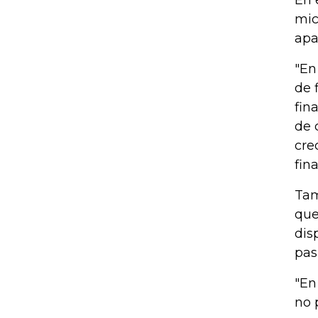
En 
mic
apa
"En
de 
fin
de 
cre
fin
Tam
que
dis
pas
"En
no 