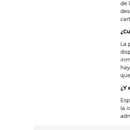
de 
des
car
¿Cu
La 
dis
inm
hay
que
¿Y 
Esp
la 
adm