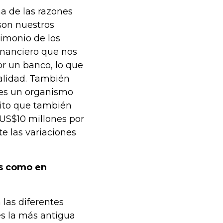
na de las razones
son nuestros
rimonio de los
inanciero que nos
or un banco, lo que
 calidad. También
 es un organismo
dito que también
 US$10 millones por
e las variaciones
os como en
las diferentes
es la más antigua