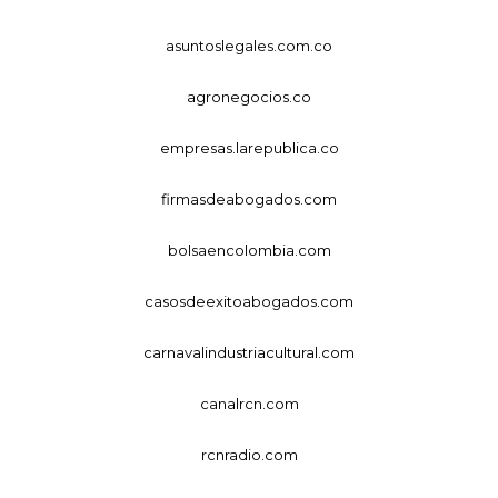
asuntoslegales.com.co
agronegocios.co
empresas.larepublica.co
firmasdeabogados.com
bolsaencolombia.com
casosdeexitoabogados.com
carnavalindustriacultural.com
canalrcn.com
rcnradio.com