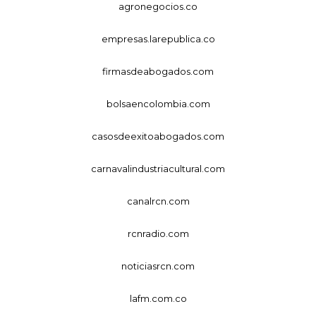
agronegocios.co
empresas.larepublica.co
firmasdeabogados.com
bolsaencolombia.com
casosdeexitoabogados.com
carnavalindustriacultural.com
canalrcn.com
rcnradio.com
noticiasrcn.com
lafm.com.co