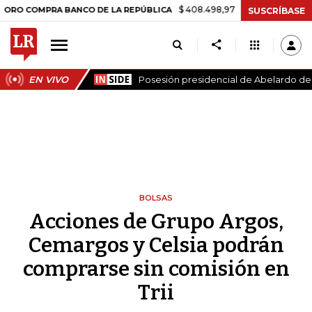
$ 408.498,97
+$ 8.753,81
+2,19%
OMPRA BANCO DE LA REPÚBLICA
SUSCRÍBASE
EN VIVO
Posesión presidencial de Abelardo de l
BOLSAS
Acciones de Grupo Argos,
Cemargos y Celsia podrán
comprarse sin comisión en
Trii