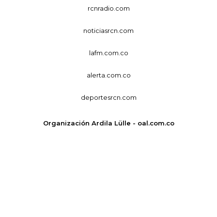
rcnradio.com
noticiasrcn.com
lafm.com.co
alerta.com.co
deportesrcn.com
Organización Ardila Lülle - oal.com.co