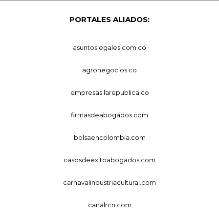
PORTALES ALIADOS:
asuntoslegales.com.co
agronegocios.co
empresas.larepublica.co
firmasdeabogados.com
bolsaencolombia.com
casosdeexitoabogados.com
carnavalindustriacultural.com
canalrcn.com