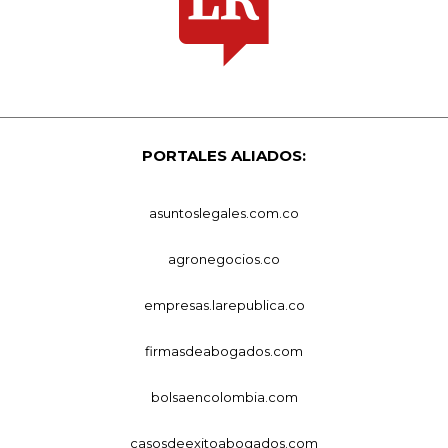
PORTALES ALIADOS:
asuntoslegales.com.co
agronegocios.co
empresas.larepublica.co
firmasdeabogados.com
bolsaencolombia.com
casosdeexitoabogados.com