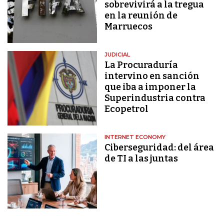
sobrevivirá a la tregua
en la reunión de
Marruecos
JUDICIAL
La Procuraduría
intervino en sanción
que iba a imponer la
Superindustria contra
Ecopetrol
INTERNET ECONOMY
Ciberseguridad: del área
de TI a las juntas