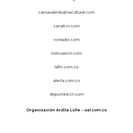
carnavalindustriacultural.com
canalrcn.com
rcnradio.com
noticiasrcn.com
lafm.com.co
alerta.com.co
deportesrcn.com
Organización Ardila Lülle - oal.com.co