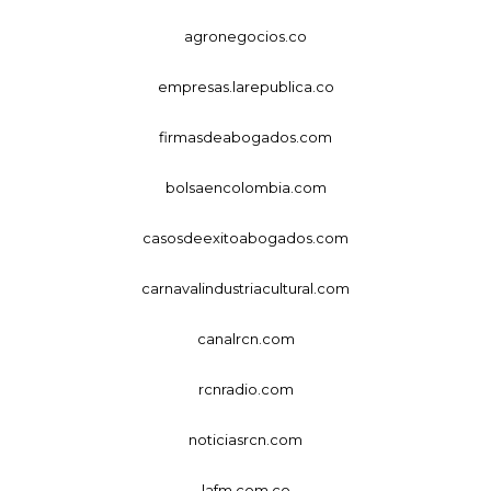
agronegocios.co
empresas.larepublica.co
firmasdeabogados.com
bolsaencolombia.com
casosdeexitoabogados.com
carnavalindustriacultural.com
canalrcn.com
rcnradio.com
noticiasrcn.com
lafm.com.co