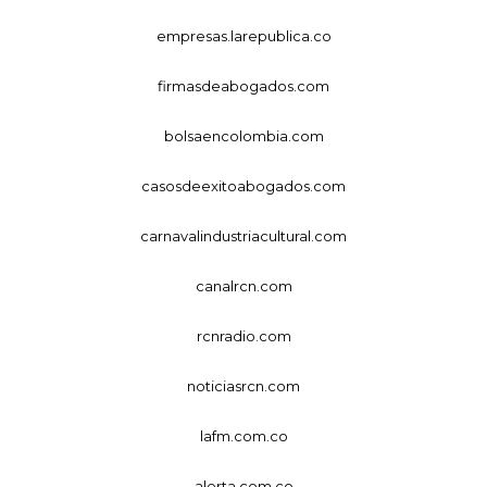
empresas.larepublica.co
firmasdeabogados.com
bolsaencolombia.com
casosdeexitoabogados.com
carnavalindustriacultural.com
canalrcn.com
rcnradio.com
noticiasrcn.com
lafm.com.co
alerta.com.co