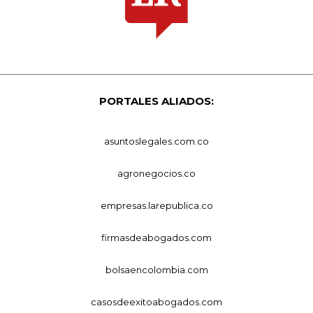
PORTALES ALIADOS:
asuntoslegales.com.co
agronegocios.co
empresas.larepublica.co
firmasdeabogados.com
bolsaencolombia.com
casosdeexitoabogados.com