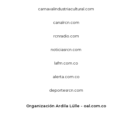
carnavalindustriacultural.com
canalrcn.com
rcnradio.com
noticiasrcn.com
lafm.com.co
alerta.com.co
deportesrcn.com
Organización Ardila Lülle - oal.com.co