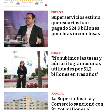
ENERGÍA
Superservicios estima
que usuarios han
pagado $24,9 billones
por obras inconclusas
BANCOS
"No subimos las tasas y
aún así logramos unas
utilidades por $1,2
billones en tres años"
JUDICIAL
La Superindustria y
Comercio sancionó con
$1.774 millones al